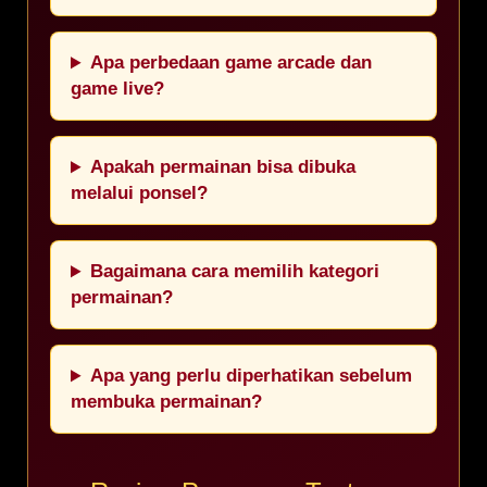
Apa perbedaan game arcade dan
game live?
Apakah permainan bisa dibuka
melalui ponsel?
Bagaimana cara memilih kategori
permainan?
Apa yang perlu diperhatikan sebelum
membuka permainan?