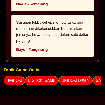
Nadia - Semarang
Susunan lobby cukup membantu karena
permainan dikelompokkan berdasarkan
jenisnya, bukan dicampur dalam satu daftar
panjang.
Bayu - Tangerang
Topik Game Online
BIGHOKI
BIGHOKI GAME
BIGHOKI LOGIN
GAM