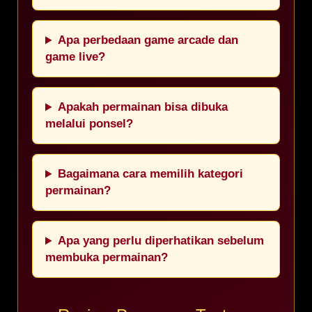
Apa perbedaan game arcade dan
game live?
Apakah permainan bisa dibuka
melalui ponsel?
Bagaimana cara memilih kategori
permainan?
Apa yang perlu diperhatikan sebelum
membuka permainan?