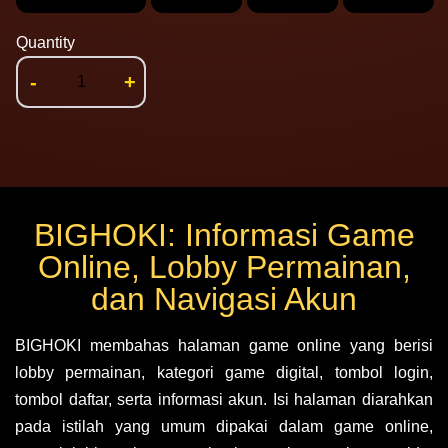
Quantity
-
+
BIGHOKI: Informasi Game
Online, Lobby Permainan,
dan Navigasi Akun
BIGHOKI membahas halaman game online yang berisi
lobby permainan, kategori game digital, tombol login,
tombol daftar, serta informasi akun. Isi halaman diarahkan
pada istilah yang umum dipakai dalam game online,