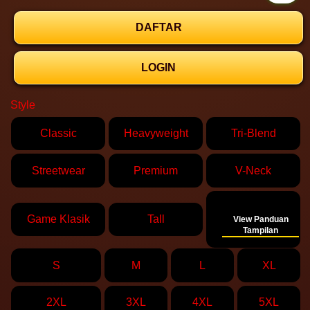
DAFTAR
LOGIN
Style
Classic
Heavyweight
Tri-Blend
Streetwear
Premium
V-Neck
Size
Game Klasik
Tall
View Panduan
Tampilan
S
M
L
XL
2XL
3XL
4XL
5XL