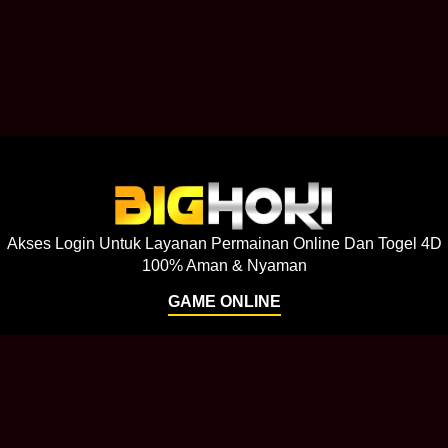
Akses Login Untuk Layanan Permainan Online Dan Togel 4D
100% Aman & Nyaman
GAME ONLINE
Support
Tentang Game
Online
Status Akun
Contact Us
Tentang Game Online