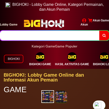
BIGHOKI - Lobby Game Online, Kategori Permainan,
dan Akun Pemain
Akun Game
Lobby Game
Akun
Kategori Game
Game Populer
BIGHOKI
BIGHOKI GAME
HASIL AKTIVITAS GAME
BIGHOKI L
BIGHOKI: Lobby Game Online dan
Informasi Akun Pemain
GAME
`2