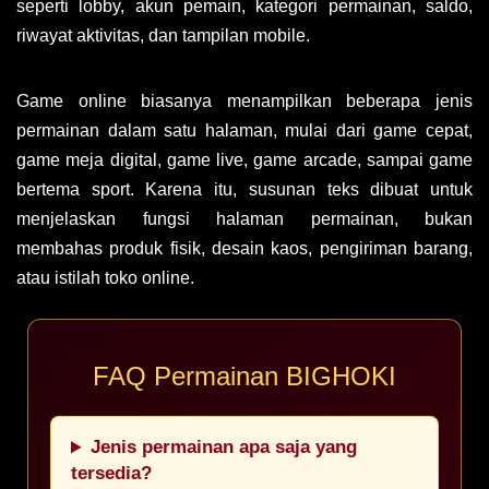
seperti lobby, akun pemain, kategori permainan, saldo,
riwayat aktivitas, dan tampilan mobile.
Game online biasanya menampilkan beberapa jenis
permainan dalam satu halaman, mulai dari game cepat,
game meja digital, game live, game arcade, sampai game
bertema sport. Karena itu, susunan teks dibuat untuk
menjelaskan fungsi halaman permainan, bukan
membahas produk fisik, desain kaos, pengiriman barang,
atau istilah toko online.
FAQ Permainan BIGHOKI
Jenis permainan apa saja yang
tersedia?