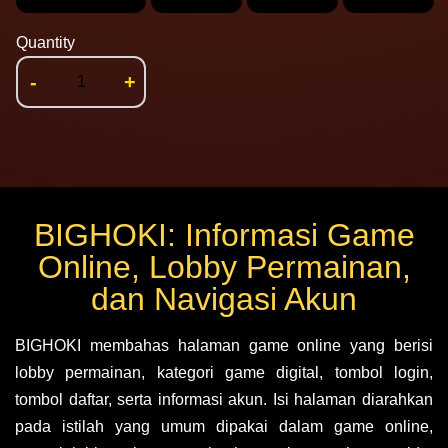
Quantity
-
+
BIGHOKI: Informasi Game
Online, Lobby Permainan,
dan Navigasi Akun
BIGHOKI membahas halaman game online yang berisi
lobby permainan, kategori game digital, tombol login,
tombol daftar, serta informasi akun. Isi halaman diarahkan
pada istilah yang umum dipakai dalam game online,