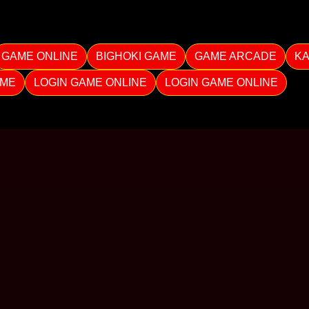
GAME ONLINE
BIGHOKI GAME
GAME ARCADE
KA
AME
LOGIN GAME ONLINE
LOGIN GAME ONLINE