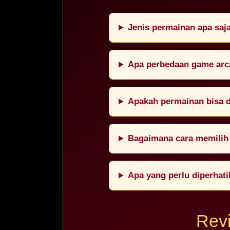
Jenis permainan apa saja
Apa perbedaan game arc
Apakah permainan bisa d
Bagaimana cara memilih
Apa yang perlu diperha
Rev