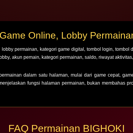
 Game Online, Lobby Permainan
by permainan, kategori game digital, tombol login, tombol daf
obby, akun pemain, kategori permainan, saldo, riwayat aktivitas
ermainan dalam satu halaman, mulai dari game cepat, game
 menjelaskan fungsi halaman permainan, bukan membahas produ
FAQ Permainan BIGHOKI