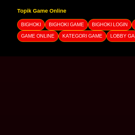
Topik Game Online
BIGHOKI
BIGHOKI GAME
BIGHOKI LOGIN
GAME ONLINE
KATEGORI GAME
LOBBY G