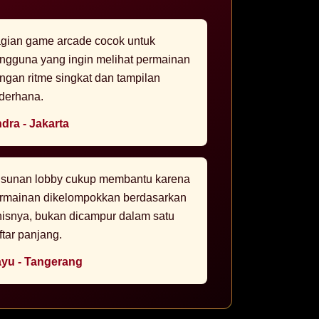
gian game arcade cocok untuk
ngguna yang ingin melihat permainan
ngan ritme singkat dan tampilan
derhana.
dra - Jakarta
sunan lobby cukup membantu karena
rmainan dikelompokkan berdasarkan
nisnya, bukan dicampur dalam satu
ftar panjang.
yu - Tangerang