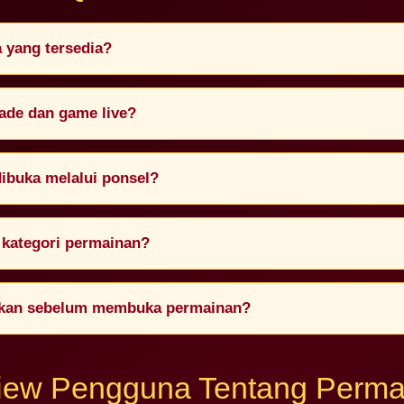
 yang tersedia?
ade dan game live?
ibuka melalui ponsel?
 kategori permainan?
tikan sebelum membuka permainan?
iew Pengguna Tentang Perma