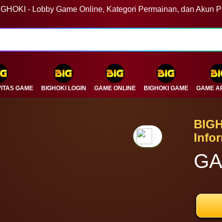
IGHOKI - Lobby Game Online, Kategori Permainan, dan Akun 
VITAS GAME
BIGHOKI LOGIN
GAME ONLINE
BIGHOKI GAME
GAME A
BIGH
Info
`2
G