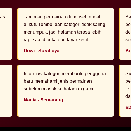
las.
Tampilan permainan di ponsel mudah
Ba
diikuti. Tombol dan kategori tidak saling
pe
menumpuk, jadi halaman terasa lebih
de
rapi saat dibuka dari layar kecil.
se
Dewi - Surabaya
An
Informasi kategori membantu pengguna
Su
baru memahami jenis permainan
pe
sebelum masuk ke halaman game.
je
da
Nadia - Semarang
Ba