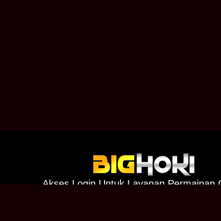
Akses Login Untuk Layanan Permainan 
Dan Togel 4D
100% Aman & Nyaman