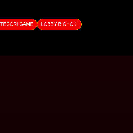
TEGORI GAME
LOBBY BIGHOKI