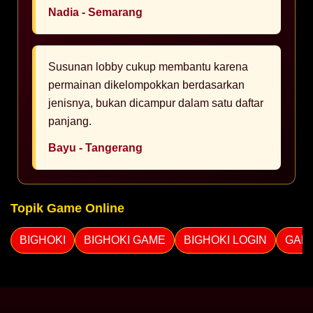
Nadia - Semarang
Susunan lobby cukup membantu karena
permainan dikelompokkan berdasarkan
jenisnya, bukan dicampur dalam satu daftar
panjang.
Bayu - Tangerang
Topik Game Online
BIGHOKI
BIGHOKI GAME
BIGHOKI LOGIN
GAM