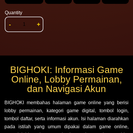
Quantity
-
+
BIGHOKI: Informasi Game
Online, Lobby Permainan,
dan Navigasi Akun
BIGHOKI membahas halaman game online yang berisi
lobby permainan, kategori game digital, tombol login,
tombol daftar, serta informasi akun. Isi halaman diarahkan
pada istilah yang umum dipakai dalam game online,