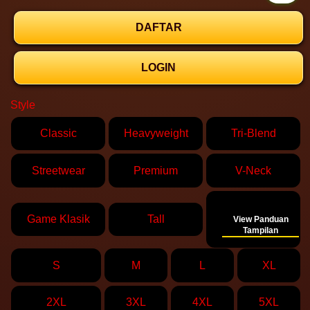
DAFTAR
LOGIN
Style
Classic
Heavyweight
Tri-Blend
Streetwear
Premium
V-Neck
Size
Game Klasik
Tall
View Panduan
Tampilan
S
M
L
XL
2XL
3XL
4XL
5XL