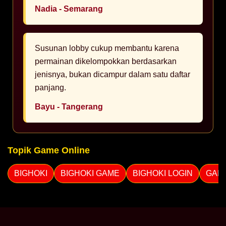
Nadia - Semarang
Susunan lobby cukup membantu karena
permainan dikelompokkan berdasarkan
jenisnya, bukan dicampur dalam satu daftar
panjang.
Bayu - Tangerang
Topik Game Online
BIGHOKI
BIGHOKI GAME
BIGHOKI LOGIN
GAM