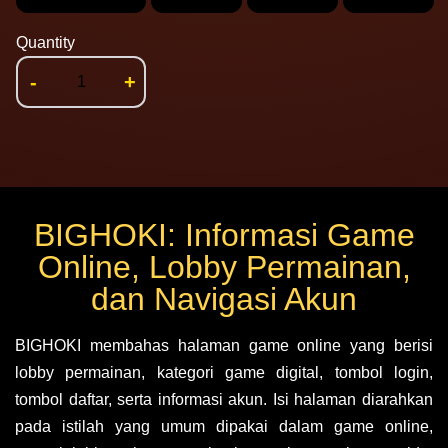
Quantity
-
+
BIGHOKI: Informasi Game
Online, Lobby Permainan,
dan Navigasi Akun
BIGHOKI membahas halaman game online yang berisi
lobby permainan, kategori game digital, tombol login,
tombol daftar, serta informasi akun. Isi halaman diarahkan
pada istilah yang umum dipakai dalam game online,