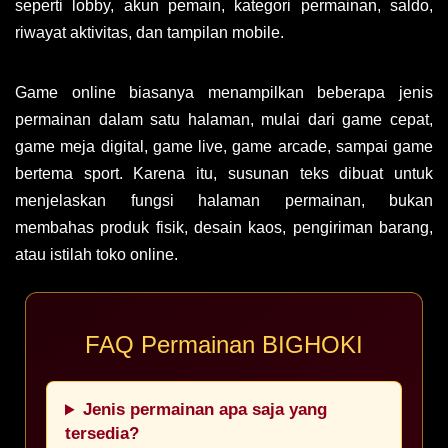
seperti lobby, akun pemain, kategori permainan, saldo,
riwayat aktivitas, dan tampilan mobile.
Game online biasanya menampilkan beberapa jenis
permainan dalam satu halaman, mulai dari game cepat,
game meja digital, game live, game arcade, sampai game
bertema sport. Karena itu, susunan teks dibuat untuk
menjelaskan fungsi halaman permainan, bukan
membahas produk fisik, desain kaos, pengiriman barang,
atau istilah toko online.
FAQ Permainan BIGHOKI
Jenis permainan apa saja yang
tersedia?