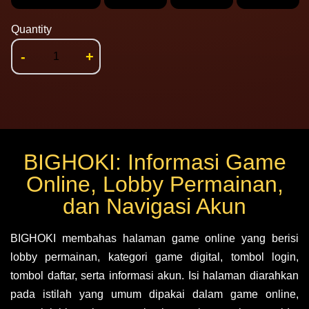
Quantity
-
+
BIGHOKI: Informasi Game
Online, Lobby Permainan,
dan Navigasi Akun
BIGHOKI membahas halaman game online yang berisi
lobby permainan, kategori game digital, tombol login,
tombol daftar, serta informasi akun. Isi halaman diarahkan
pada istilah yang umum dipakai dalam game online,