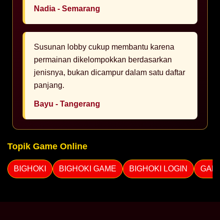
Nadia - Semarang
Susunan lobby cukup membantu karena
permainan dikelompokkan berdasarkan
jenisnya, bukan dicampur dalam satu daftar
panjang.
Bayu - Tangerang
Topik Game Online
BIGHOKI
BIGHOKI GAME
BIGHOKI LOGIN
GAM