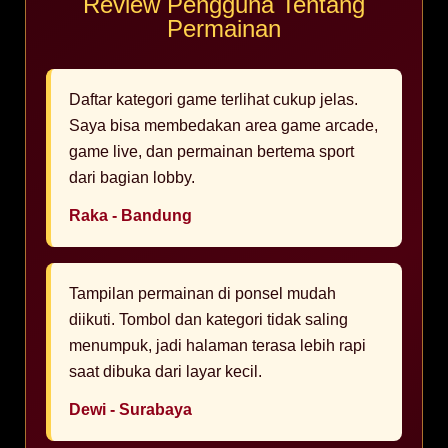
Review Pengguna Tentang
Permainan
Daftar kategori game terlihat cukup jelas.
Saya bisa membedakan area game arcade,
game live, dan permainan bertema sport
dari bagian lobby.
Raka - Bandung
Tampilan permainan di ponsel mudah
diikuti. Tombol dan kategori tidak saling
menumpuk, jadi halaman terasa lebih rapi
saat dibuka dari layar kecil.
Dewi - Surabaya