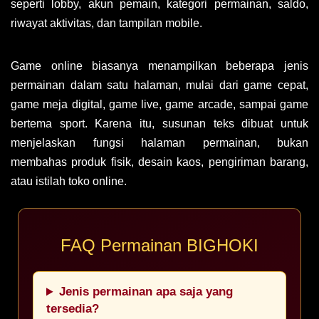
seperti lobby, akun pemain, kategori permainan, saldo,
riwayat aktivitas, dan tampilan mobile.
Game online biasanya menampilkan beberapa jenis
permainan dalam satu halaman, mulai dari game cepat,
game meja digital, game live, game arcade, sampai game
bertema sport. Karena itu, susunan teks dibuat untuk
menjelaskan fungsi halaman permainan, bukan
membahas produk fisik, desain kaos, pengiriman barang,
atau istilah toko online.
FAQ Permainan BIGHOKI
Jenis permainan apa saja yang
tersedia?