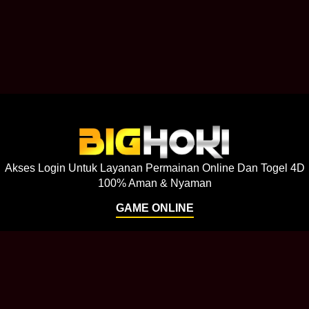
Akses Login Untuk Layanan Permainan Online Dan Togel 4D
100% Aman & Nyaman
GAME ONLINE
Support
Tentang Game
Online
Status Akun
Contact Us
Tentang Game Online