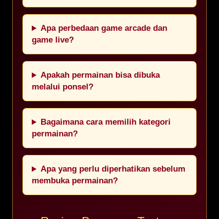
Apa perbedaan game arcade dan
game live?
Apakah permainan bisa dibuka
melalui ponsel?
Bagaimana cara memilih kategori
permainan?
Apa yang perlu diperhatikan sebelum
membuka permainan?