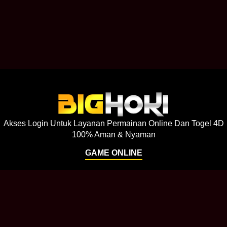
Akses Login Untuk Layanan Permainan Online Dan Togel 4D
100% Aman & Nyaman
GAME ONLINE
Support
Tentang Game
Online
Status Akun
Contact Us
Tentang Game Online