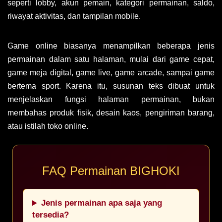
seperti lobby, akun pemain, kategori permainan, saldo,
riwayat aktivitas, dan tampilan mobile.
Game online biasanya menampilkan beberapa jenis
permainan dalam satu halaman, mulai dari game cepat,
game meja digital, game live, game arcade, sampai game
bertema sport. Karena itu, susunan teks dibuat untuk
menjelaskan fungsi halaman permainan, bukan
membahas produk fisik, desain kaos, pengiriman barang,
atau istilah toko online.
FAQ Permainan BIGHOKI
Jenis permainan apa saja yang
tersedia?