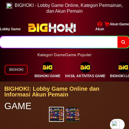
BIGHOKI - Lobby Game Online, Kategori Permainan,
dan Akun Pemain
Akun Game
Lobby Game
Akun
Kategori Game
Game Populer
BIGHOKI
BIGHOKI GAME
HASIL AKTIVITAS GAME
BIGHOKI L
BIGHOKI: Lobby Game Online dan
Informasi Akun Pemain
GAME
`2