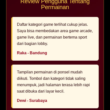
Review Pengguna Tentang
Permainan
Daftar kategori game terlihat cukup jelas.
Saya bisa membedakan area game arcade,
game live, dan permainan bertema sport
dari bagian lobby.
Raka - Bandung
Tampilan permainan di ponsel mudah
diikuti. Tombol dan kategori tidak saling
menumpuk, jadi halaman terasa lebih rapi
saat dibuka dari layar kecil.
Dewi - Surabaya