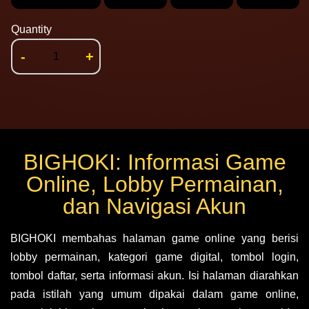
Quantity
-
+
BIGHOKI: Informasi Game
Online, Lobby Permainan,
dan Navigasi Akun
BIGHOKI membahas halaman game online yang berisi
lobby permainan, kategori game digital, tombol login,
tombol daftar, serta informasi akun. Isi halaman diarahkan
pada istilah yang umum dipakai dalam game online,