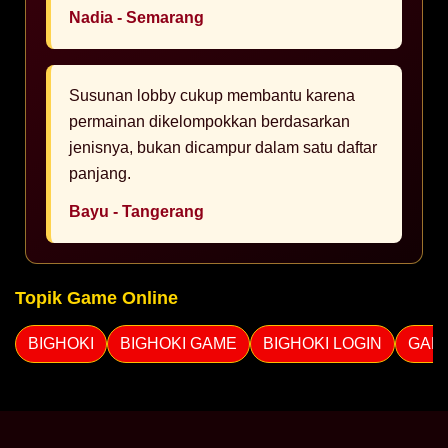
Nadia - Semarang
Susunan lobby cukup membantu karena
permainan dikelompokkan berdasarkan
jenisnya, bukan dicampur dalam satu daftar
panjang.
Bayu - Tangerang
Topik Game Online
BIGHOKI
BIGHOKI GAME
BIGHOKI LOGIN
GAM