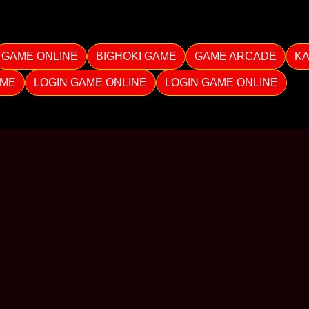
GAME ONLINE
BIGHOKI GAME
GAME ARCADE
KA
AME
LOGIN GAME ONLINE
LOGIN GAME ONLINE