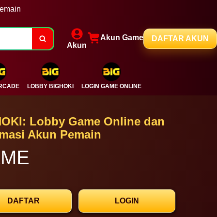
Pemain
Akun Game
DAFTAR AKUN
Akun
RCADE
LOBBY BIGHOKI
LOGIN GAME ONLINE
OKI: Lobby Game Online dan
rmasi Akun Pemain
AME
DAFTAR
LOGIN