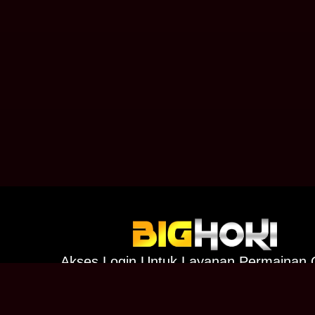
Akses Login Untuk Layanan Permainan 
Dan Togel 4D
100% Aman & Nyaman