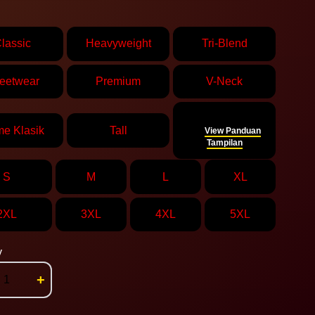
lassic
Heavyweight
Tri-Blend
reetwear
Premium
V-Neck
Size
e Klasik
Tall
View Panduan
Tampilan
S
M
L
XL
2XL
3XL
4XL
5XL
y
+