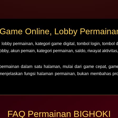
 Game Online, Lobby Permainan
by permainan, kategori game digital, tombol login, tombol daf
obby, akun pemain, kategori permainan, saldo, riwayat aktivitas
ermainan dalam satu halaman, mulai dari game cepat, game
 menjelaskan fungsi halaman permainan, bukan membahas produ
FAQ Permainan BIGHOKI