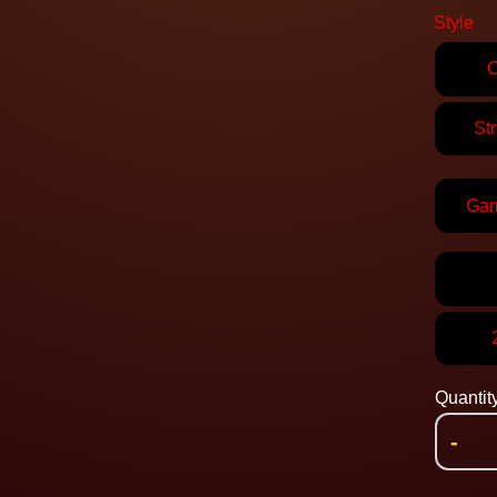
Style
C
St
Gam
Quantit
-