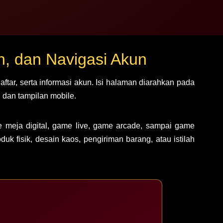
, dan Navigasi Akun
tar, serta informasi akun. Isi halaman diarahkan pada
, dan tampilan mobile.
 meja digital, game live, game arcade, sampai game
k fisik, desain kaos, pengiriman barang, atau istilah