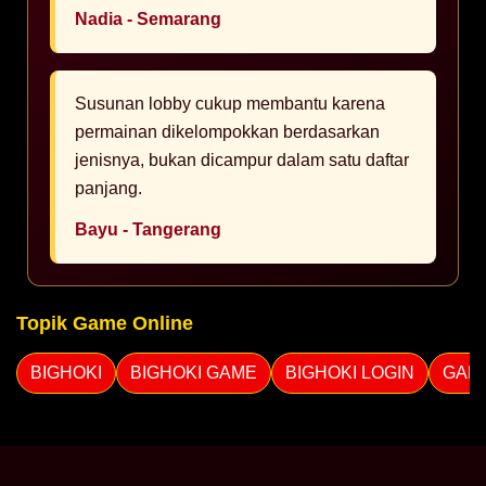
Nadia - Semarang
Susunan lobby cukup membantu karena
permainan dikelompokkan berdasarkan
jenisnya, bukan dicampur dalam satu daftar
panjang.
Bayu - Tangerang
Topik Game Online
BIGHOKI
BIGHOKI GAME
BIGHOKI LOGIN
GAM