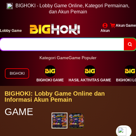
BIGHOKI - Lobby Game Online, Kategori Permainan,
dan Akun Pemain
Akun Game
Lobby Game
Akun
Kategori Game
Game Populer
BIGHOKI
BIGHOKI GAME
HASIL AKTIVITAS GAME
BIGHOKI L
BIGHOKI: Lobby Game Online dan
Informasi Akun Pemain
GAME
`2