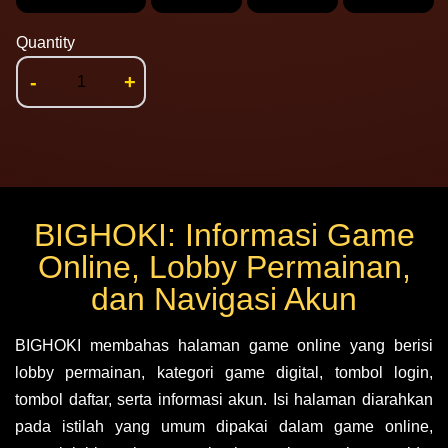
Quantity
-
+
BIGHOKI: Informasi Game
Online, Lobby Permainan,
dan Navigasi Akun
BIGHOKI membahas halaman game online yang berisi
lobby permainan, kategori game digital, tombol login,
tombol daftar, serta informasi akun. Isi halaman diarahkan
pada istilah yang umum dipakai dalam game online,