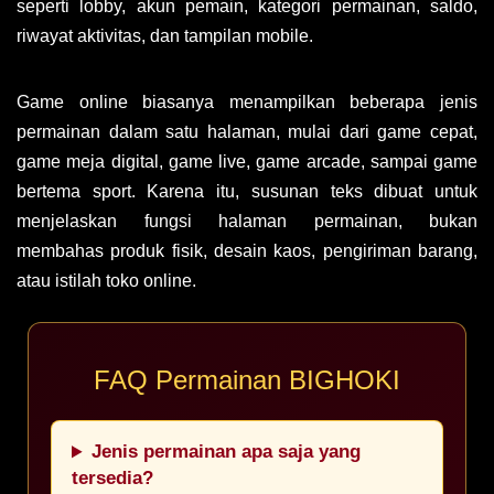
seperti lobby, akun pemain, kategori permainan, saldo,
riwayat aktivitas, dan tampilan mobile.
Game online biasanya menampilkan beberapa jenis
permainan dalam satu halaman, mulai dari game cepat,
game meja digital, game live, game arcade, sampai game
bertema sport. Karena itu, susunan teks dibuat untuk
menjelaskan fungsi halaman permainan, bukan
membahas produk fisik, desain kaos, pengiriman barang,
atau istilah toko online.
FAQ Permainan BIGHOKI
Jenis permainan apa saja yang
tersedia?